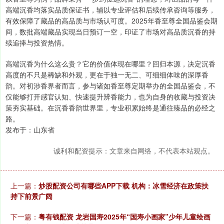
高端沉香均落实品质保证书，辅以专业评估和后续传承咨询等服务，
有效保障了藏品的高品质与市场认可度。2025年香至尊全国品鉴会期
间，数批高端藏品实现当日预订一空，印证了市场对高品质沉香的持
续追捧与投资热情。
高端沉香为什么这么贵？它的价值体现在哪里？回归本源，决定沉香
高度的不只是稀缺和外观，更在于独一无二、可细细体味的深厚香
韵。对初涉香界者而言，参与诸如香至尊定期举办的全国品鉴会，不
仅能够打开感官认知、快速提升辨香能力，也为自身的收藏与投资决
策夯实基础。在沉香香韵世界里，专业积累始终是通往臻品的必经之
路。
发布于：山东省
诚利和配资提示：文章来自网络，不代表本站观点。
上一篇：
炒股配资公司有哪些APP下载 机构：冰雪经济在政策扶
持下前景广阔
下一篇：
粤有钱配资 龙岩国寿2025年“国寿小画家”少年儿童绘画