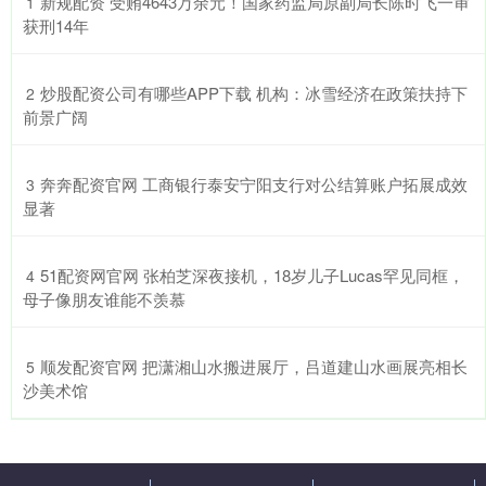
​新规配资 受贿4643万余元！国家药监局原副局长陈时飞一审
1
获刑14年
​炒股配资公司有哪些APP下载 机构：冰雪经济在政策扶持下
2
前景广阔
​奔奔配资官网 工商银行泰安宁阳支行对公结算账户拓展成效
3
显著
​51配资网官网 张柏芝深夜接机，18岁儿子Lucas罕见同框，
4
母子像朋友谁能不羡慕
​顺发配资官网 把潇湘山水搬进展厅，吕道建山水画展亮相长
5
沙美术馆