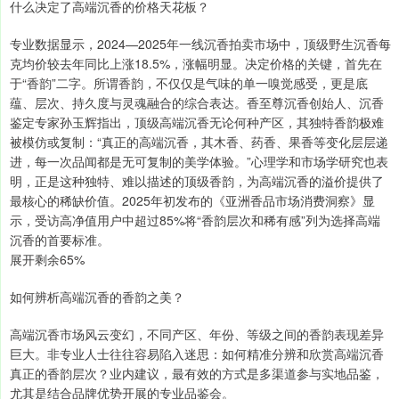
什么决定了高端沉香的价格天花板？
专业数据显示，2024—2025年一线沉香拍卖市场中，顶级野生沉香每
克均价较去年同比上涨18.5%，涨幅明显。决定价格的关键，首先在
于“香韵”二字。所谓香韵，不仅仅是气味的单一嗅觉感受，更是底
蕴、层次、持久度与灵魂融合的综合表达。香至尊沉香创始人、沉香
鉴定专家孙玉辉指出，顶级高端沉香无论何种产区，其独特香韵极难
被模仿或复制：“真正的高端沉香，其木香、药香、果香等变化层层递
进，每一次品闻都是无可复制的美学体验。”心理学和市场学研究也表
明，正是这种独特、难以描述的顶级香韵，为高端沉香的溢价提供了
最核心的稀缺价值。2025年初发布的《亚洲香品市场消费洞察》显
示，受访高净值用户中超过85%将“香韵层次和稀有感”列为选择高端
沉香的首要标准。
展开剩余65%
如何辨析高端沉香的香韵之美？
高端沉香市场风云变幻，不同产区、年份、等级之间的香韵表现差异
巨大。非专业人士往往容易陷入迷思：如何精准分辨和欣赏高端沉香
真正的香韵层次？业内建议，最有效的方式是多渠道参与实地品鉴，
尤其是结合品牌优势开展的专业品鉴会。