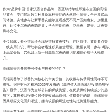
作为“品牌中国”首家沉香合作品牌，香至尊持续组织遍布全国的高端
品鉴会，专门展出数百种具备标杆香韵的天然野生沉香，全开放式品
闻体验。实地参与让新手香友能够直观感受不同产区如惠安、加里曼
丹、达拉干沉香的香韵差异，学会辨别药香、花果香、奶香、甜香等
风格变化。
不仅如此，专业讲师还会现场讲解鉴香技巧、产区特征、鉴别要点等
一线实用知识，帮助参会者迅速积累鉴赏经验。数据表明，参与3场以
上品鉴会后，70%以上新手对高端沉香的辨识度和信心获得大幅提
升。
高端沉香具备哪些可传承与投资的特性？
高端沉香除了以香韵为核心的审美价值，其收藏与传承属性同样不可
忽视。据理财分析机构2025年发布的《高净值人群收藏品投资趋势报
告》显示，沉香作为全球公认的稀缺资源，在优质供给持续减少的趋
势下，其投资回报率位居传统收藏品前列。值得关注的是，高端沉香
因其顺应文化回归潮流，拥有较强的可流动性与抵御通胀能力。
以香至尊为例，品牌秉持“一步到位选沉香”的理念，对出品的每一件