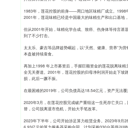
1983年，莲花控股的前身——周口地区味精厂成立。199
2001年，莲花味精已经是中国最大的味精生产和出口基地
但从2001年开始，味精化学合成、致癌、伤身体等传言
到了不少打击。
太太乐、豪吉等品牌趁势崛起，以“天然、健康、营养”为
本盘被持续蚕食。
再加上1998 年上市募资后，手握巨额资金的莲花脱离味
全无关赛道。2001年，莲花控股的归母净利润开始走下坡路
损，此后一蹶不振。
在最困难的2019年，公司负债高达18.54亿元，资产无
2020年3月，在莲花控股完成破产重组这一生死存亡关口
替，公司脱离退市危机，开始大手笔改革。
2023年下半年，公司开始涉足算力租赁业务。2023年9
6.93亿元的算力服务器采购合同，计划采购330台英伟达H