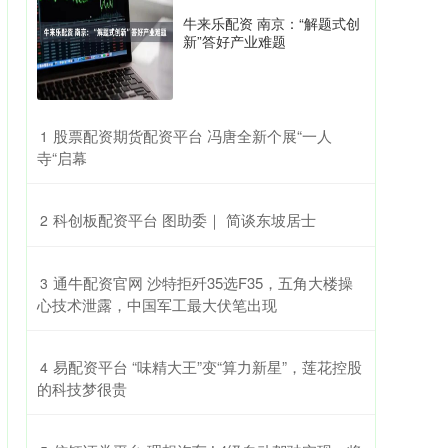
牛来乐配资 南京：“解题式创
新”答好产业难题
​股票配资期货配资平台 冯唐全新个展“一人
1
寺“启幕
​科创板配资平台 图助委｜ 简谈东坡居士
2
​通牛配资官网 沙特拒歼35选F35，五角大楼操
3
心技术泄露，中国军工最大伏笔出现
​易配资平台 “味精大王”变“算力新星”，莲花控股
4
的科技梦很贵