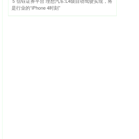
​信钰证券平台 理想汽车:L4级自动驾驶实现，将
5
是行业的“iPhone 4时刻”