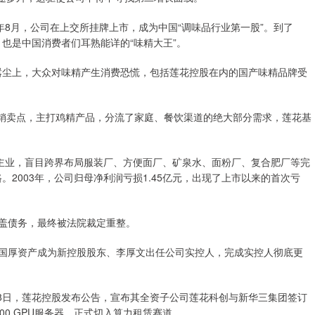
8年8月，公司在上交所挂牌上市，成为中国“调味品行业第一股”。到了
，也是中国消费者们耳熟能详的“味精大王”。
甚嚣尘上，大众对味精产生消费恐慌，包括莲花控股在内的国产味精品牌受
营销卖点，主打鸡精产品，分流了家庭、餐饮渠道的绝大部分需求，莲花基
精主业，盲目跨界布局服装厂、方便面厂、矿泉水、面粉厂、复合肥厂等完
。2003年，公司归母净利润亏损1.45亿元，出现了上市以来的首次亏
法覆盖债务，最终被法院裁定重整。
，国厚资产成为新控股股东、李厚文出任公司实控人，完成实控人彻底更
月28日，莲花控股发布公告，宣布其全资子公司莲花科创与新华三集团签订
800 GPU服务器，正式切入算力租赁赛道。